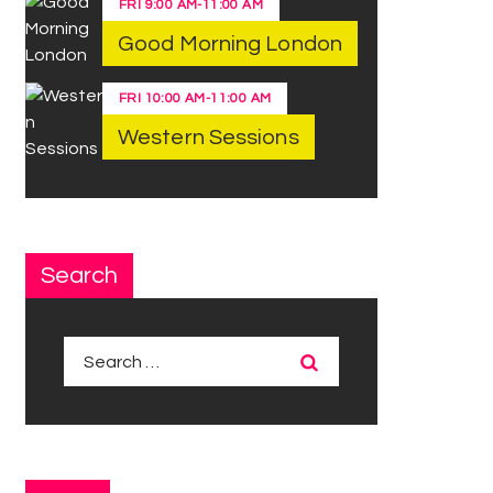
FRI
9:00 AM
-
11:00 AM
Good Morning London
FRI
10:00 AM
-
11:00 AM
Western Sessions
Search
Search
for: