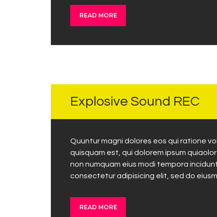
READ MORE
OCTOBER
30, 2017
Explosive Sound REC
Quuntur magni dolores eos qui ratione v
quisquam est, qui dolorem ipsum quiaolor s
non numquam eius modi tempora incidunt 
consectetur adipisicing elit, sed do eius
READ MORE