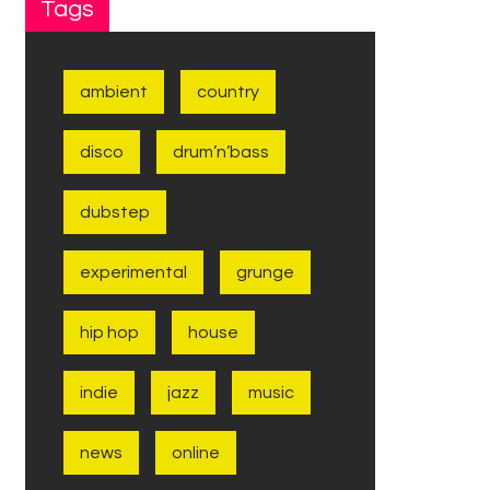
Tags
ambient
country
disco
drum’n’bass
dubstep
experimental
grunge
hip hop
house
indie
jazz
music
news
online