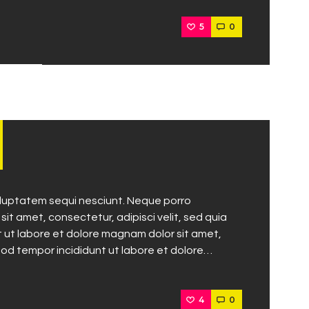
5
0
oluptatem sequi nesciunt. Neque porro
it amet, consectetur, adipisci velit, sed quia
ut labore et dolore magnam dolor sit amet,
mod tempor incididunt ut labore et dolore…
4
0