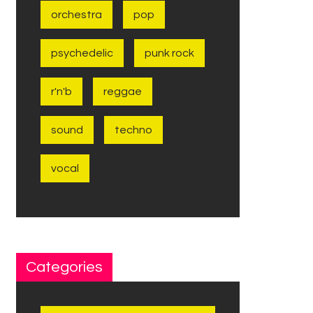
orchestra
pop
psychedelic
punk rock
r'n'b
reggae
sound
techno
vocal
Categories