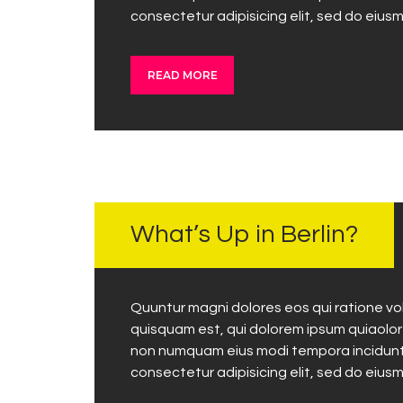
consectetur adipisicing elit, sed do eius
READ MORE
NOVEMBER
12, 2017
What’s Up in Berlin?
Quuntur magni dolores eos qui ratione v
quisquam est, qui dolorem ipsum quiaolor s
non numquam eius modi tempora incidunt 
consectetur adipisicing elit, sed do eius