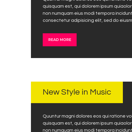
quisquam est, qui dolorem ipsum quiaolor s
non numquam eius modi tempora incidunt 
consectetur adipisicing elit, sed do eius
READ MORE
NOVEMBER
24, 2017
New Style in Music
Quuntur magni dolores eos qui ratione v
quisquam est, qui dolorem ipsum quiaolor s
non numquam eius modi tempora incidunt 