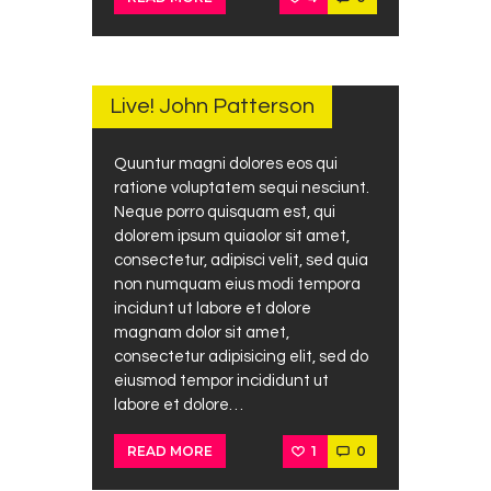
MARCH
26,
2018
Live! John Patterson
Quuntur magni dolores eos qui
ratione voluptatem sequi nesciunt.
Neque porro quisquam est, qui
dolorem ipsum quiaolor sit amet,
consectetur, adipisci velit, sed quia
non numquam eius modi tempora
incidunt ut labore et dolore
magnam dolor sit amet,
consectetur adipisicing elit, sed do
eiusmod tempor incididunt ut
labore et dolore…
1
0
READ MORE