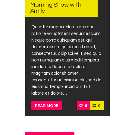
26, 2017
Morning Show with
Amily
Quuntur magni dolores eos qui
ratione voluptatem sequi nesciunt.
Neque porro quisquam est, qui
dolorem ipsum quiaolor sit amet,
consectetur, adipisci velit, sed quia
non numquam eius modi tempora
incidunt ut labore et dolore
magnam dolor sit amet,
consectetur adipisicing elit, sed do
eiusmod tempor incididunt ut
labore et dolore…
6
0
READ MORE