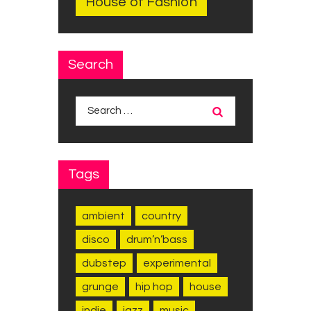
House of Fashion
Search
Search
for:
Tags
ambient
country
disco
drum’n’bass
dubstep
experimental
grunge
hip hop
house
indie
jazz
music