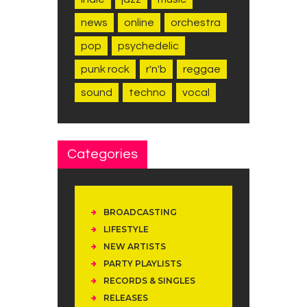
news
online
orchestra
pop
psychedelic
punk rock
r'n'b
reggae
sound
techno
vocal
Categories
BROADCASTING
LIFESTYLE
NEW ARTISTS
PARTY PLAYLISTS
RECORDS & SINGLES
RELEASES