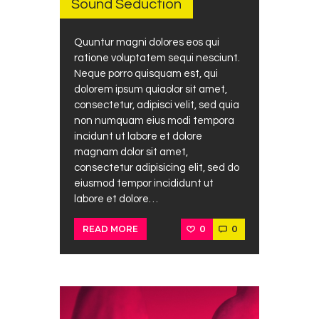
Sound Seduction
Quuntur magni dolores eos qui
ratione voluptatem sequi nesciunt.
Neque porro quisquam est, qui
dolorem ipsum quiaolor sit amet,
consectetur, adipisci velit, sed quia
non numquam eius modi tempora
incidunt ut labore et dolore
magnam dolor sit amet,
consectetur adipisicing elit, sed do
eiusmod tempor incididunt ut
labore et dolore…
0
0
READ MORE