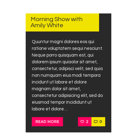
MARCH
26,
2017
Morning Show with
Amily White
Quuntur magni dolores eos qui
ratione voluptatem sequi nesciunt.
Neque porro quisquam est, qui
dolorem ipsum quiaolor sit amet,
consectetur, adipisci velit, sed quia
non numquam eius modi tempora
incidunt ut labore et dolore
magnam dolor sit amet,
consectetur adipisicing elit, sed do
eiusmod tempor incididunt ut
labore et dolore…
2
0
READ MORE