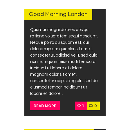
MARCH
26,
2017
Good Morning London
Quuntur magni dolores eos qui
ratione voluptatem sequi nesciunt.
Neque porro quisquam est, qui
dolorem ipsum quiaolor sit amet,
consectetur, adipisci velit, sed quia
non numquam eius modi tempora
incidunt ut labore et dolore
magnam dolor sit amet,
consectetur adipisicing elit, sed do
eiusmod tempor incididunt ut
labore et dolore…
1
0
READ MORE
JANUARY