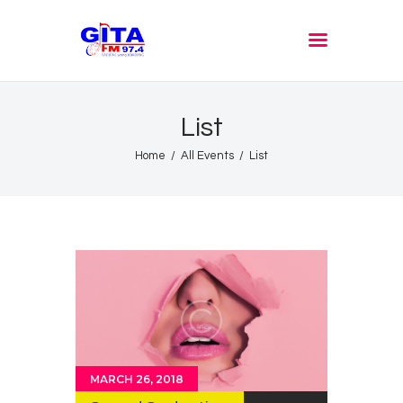
GITA FM JOMBANG
Radione Arek Jombang
List
Home
All Events
List
MARCH 26, 2018